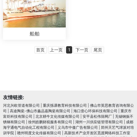
船舶
首页
上一页
1
下一页
尾页
友情链接:
河北兴欧管道有限公司
|
重庆拣课教育科技有限公司
|
佛山市英思教育咨询有限公
司
|
高途陶瓷-佛山市鑫品嘉陶瓷有限公司
|
海口壹心环保科技有限公司
|
重庆市
富炬科技有限公司
|
北京耕牛文化传媒有限公司
|
安平县松伟筛网厂
|
无锡钢振不
锈钢有限公司
|
徐州皓鹏财税服务有限公司
|
湖州一川供应链管理有限公司
|
成都
海宇通电气自动化工程有限公司
|
义乌市中傲广告有限公司
|
郑州天艺气球派对培
训学院
|
赣州明度文化传媒有限公司
|
高新技术产业开发区觅渡网络科技工作室