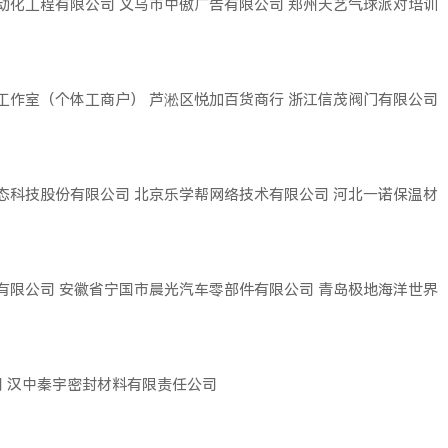
动化工程有限公司
义乌市中傲广告有限公司
郑州天艺气球派对培训
工作室（个体工商户）
芦淞区悦加百货商行
浙江信茂阀门有限公司
态科技股份有限公司
北京乐学帮网络技术有限公司
河北一诺保温材
有限公司
安徽省宁国市晨光汽车零部件有限公司
青岛极地海洋世界
司
汉中秦宇密封材料有限责任公司