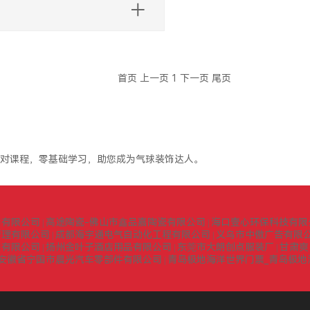
首页
上一页
1
下一页
尾页
对课程，零基础学习，助您成为气球装饰达人。
询有限公司
高途陶瓷-佛山市鑫品嘉陶瓷有限公司
海口壹心环保科技有限
|
|
管理有限公司
成都海宇通电气自动化工程有限公司
义乌市中傲广告有限
|
|
门有限公司
扬州金叶子酒店用品有限公司
东莞市大朗创点服装厂
甘肃爽
|
|
|
安徽省宁国市晨光汽车零部件有限公司
青岛极地海洋世界门票_青岛极地
|