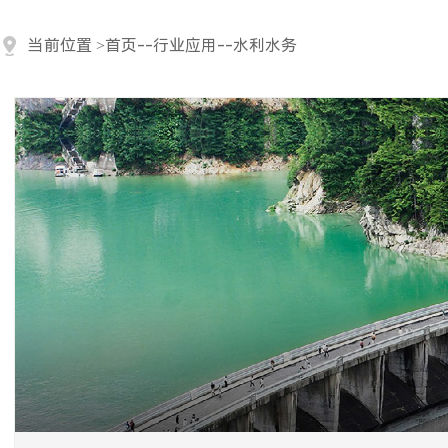
当前位置
>
首页
--
行业应用
--
水利水务