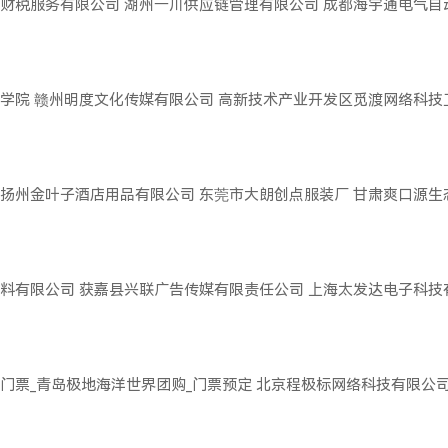
财税服务有限公司
湖州一川供应链管理有限公司
成都海宇通电气自
学院
赣州明度文化传媒有限公司
高新技术产业开发区觅渡网络科技
扬州金叶子酒店用品有限公司
东莞市大朗创点服装厂
甘肃爽口源生
料有限公司
获嘉县兴联广告传媒有限责任公司
上海太发达电子科技
门票_青岛极地海洋世界团购_门票预定
北京程极标网络科技有限公