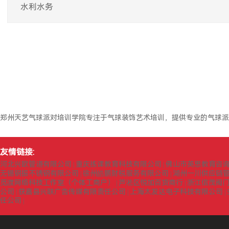
水利水务
郑州天艺气球派对培训学院专注于气球装饰艺术培训，提供专业的气球派
友情链接:
河北兴欧管道有限公司
重庆拣课教育科技有限公司
佛山市英思教育咨
|
|
无锡钢振不锈钢有限公司
徐州皓鹏财税服务有限公司
湖州一川供应链
|
|
觅渡网络科技工作室（个体工商户）
芦淞区悦加百货商行
浙江信茂阀
|
|
公司
获嘉县兴联广告传媒有限责任公司
上海太发达电子科技有限公司
|
|
|
任公司
|