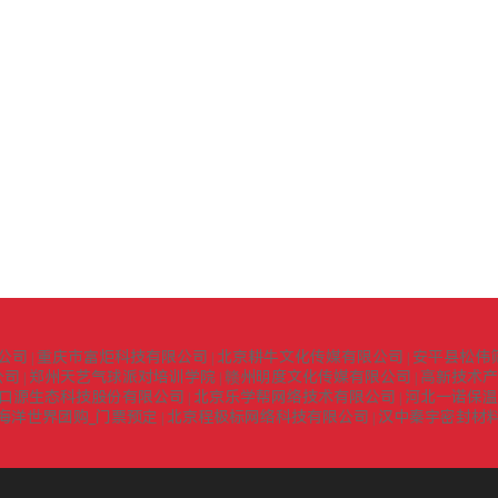
公司
重庆市富炬科技有限公司
北京耕牛文化传媒有限公司
安平县松伟
|
|
|
公司
郑州天艺气球派对培训学院
赣州明度文化传媒有限公司
高新技术产
|
|
|
口源生态科技股份有限公司
北京乐学帮网络技术有限公司
河北一诺保温
|
|
海洋世界团购_门票预定
北京程极标网络科技有限公司
汉中秦宇密封材
|
|