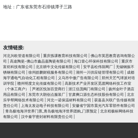
地址：广东省东莞市石排镇潭子三路
友情链接:
河北兴欧管道有限公司
|
重庆拣课教育科技有限公司
|
佛山市英思教育咨询有限公
司
|
高途陶瓷-佛山市鑫品嘉陶瓷有限公司
|
海口壹心环保科技有限公司
|
重庆市
富炬科技有限公司
|
北京耕牛文化传媒有限公司
|
安平县松伟筛网厂
|
无锡钢振不
锈钢有限公司
|
徐州皓鹏财税服务有限公司
|
湖州一川供应链管理有限公司
|
成都
海宇通电气自动化工程有限公司
|
义乌市中傲广告有限公司
|
郑州天艺气球派对培
训学院
|
赣州明度文化传媒有限公司
|
高新技术产业开发区觅渡网络科技工作室
（个体工商户）
|
芦淞区悦加百货商行
|
浙江信茂阀门有限公司
|
扬州金叶子酒店
用品有限公司
|
东莞市大朗创点服装厂
|
甘肃爽口源生态科技股份有限公司
|
北京
乐学帮网络技术有限公司
|
河北一诺保温材料有限公司
|
获嘉县兴联广告传媒有限
责任公司
|
上海太发达电子科技有限公司
|
安徽省宁国市晨光汽车零部件有限公司
|
青岛极地海洋世界门票_青岛极地海洋世界团购_门票预定
|
北京程极标网络科技
有限公司
|
汉中秦宇密封材料有限责任公司
|