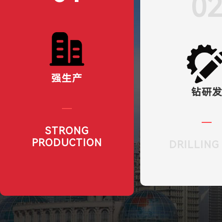
0
强生产
钻研
STRONG
PRODUCTION
DRILLING