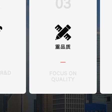
2
03
发
重品质
 R&D
FOCUS ON
QUALITY