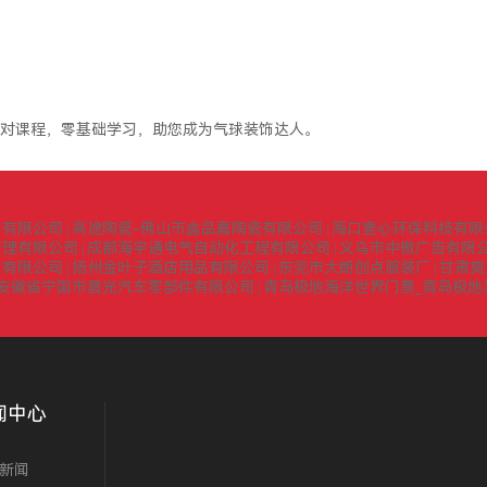
对课程，零基础学习，助您成为气球装饰达人。
询有限公司
高途陶瓷-佛山市鑫品嘉陶瓷有限公司
海口壹心环保科技有限
|
|
管理有限公司
成都海宇通电气自动化工程有限公司
义乌市中傲广告有限
|
|
门有限公司
扬州金叶子酒店用品有限公司
东莞市大朗创点服装厂
甘肃爽
|
|
|
安徽省宁国市晨光汽车零部件有限公司
青岛极地海洋世界门票_青岛极地
|
闻中心
新闻