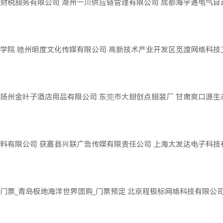
财税服务有限公司
湖州一川供应链管理有限公司
成都海宇通电气自
学院
赣州明度文化传媒有限公司
高新技术产业开发区觅渡网络科技
扬州金叶子酒店用品有限公司
东莞市大朗创点服装厂
甘肃爽口源生
料有限公司
获嘉县兴联广告传媒有限责任公司
上海太发达电子科技
门票_青岛极地海洋世界团购_门票预定
北京程极标网络科技有限公