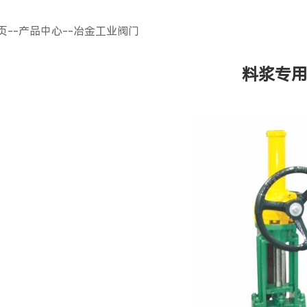
页
--
产品中心
--
冶金工业阀门
料浆专