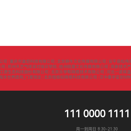
公司
重庆市富炬科技有限公司
北京耕牛文化传媒有限公司
安平县松伟
|
|
|
公司
郑州天艺气球派对培训学院
赣州明度文化传媒有限公司
高新技术产
|
|
|
口源生态科技股份有限公司
北京乐学帮网络技术有限公司
河北一诺保温
|
|
海洋世界团购_门票预定
北京程极标网络科技有限公司
汉中秦宇密封材
|
|
111 0000 1111
周一到周日 8:30-21:30