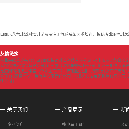
山西天艺气球派对培训学院专注于气球装饰艺术培训，提供专业的气球派
友情链接:
河北兴欧管道有限公司
重庆拣课教育科技有限公司
佛山市英思教育咨
|
|
无锡钢振不锈钢有限公司
徐州皓鹏财税服务有限公司
湖州一川供应链
|
|
觅渡网络科技工作室（个体工商户）
芦淞区悦加百货商行
浙江信茂阀
|
|
公司
获嘉县兴联广告传媒有限责任公司
上海太发达电子科技有限公司
|
|
|
任公司
|
关于我们
产品展示
新
企业简介
核电军工阀门
公司