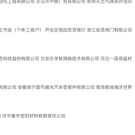
动化工程有限公司
义乌市中傲广告有限公司
郑州天艺气球派对培训
工作室（个体工商户）
芦淞区悦加百货商行
浙江信茂阀门有限公司
态科技股份有限公司
北京乐学帮网络技术有限公司
河北一诺保温材
有限公司
安徽省宁国市晨光汽车零部件有限公司
青岛极地海洋世界
司
汉中秦宇密封材料有限责任公司