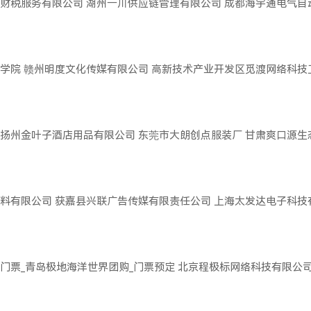
财税服务有限公司
湖州一川供应链管理有限公司
成都海宇通电气自
学院
赣州明度文化传媒有限公司
高新技术产业开发区觅渡网络科技
扬州金叶子酒店用品有限公司
东莞市大朗创点服装厂
甘肃爽口源生
料有限公司
获嘉县兴联广告传媒有限责任公司
上海太发达电子科技
门票_青岛极地海洋世界团购_门票预定
北京程极标网络科技有限公