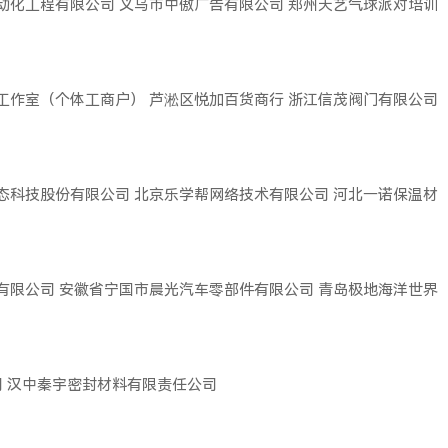
动化工程有限公司
义乌市中傲广告有限公司
郑州天艺气球派对培训
工作室（个体工商户）
芦淞区悦加百货商行
浙江信茂阀门有限公司
态科技股份有限公司
北京乐学帮网络技术有限公司
河北一诺保温材
有限公司
安徽省宁国市晨光汽车零部件有限公司
青岛极地海洋世界
司
汉中秦宇密封材料有限责任公司