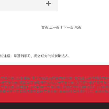
首页
上一页
1
下一页
尾页
对课程，零基础学习，助您成为气球装饰达人。
询有限公司
高途陶瓷-佛山市鑫品嘉陶瓷有限公司
海口壹心环保科技有限
|
|
管理有限公司
成都海宇通电气自动化工程有限公司
义乌市中傲广告有限
|
|
门有限公司
扬州金叶子酒店用品有限公司
东莞市大朗创点服装厂
甘肃爽
|
|
|
安徽省宁国市晨光汽车零部件有限公司
青岛极地海洋世界门票_青岛极地
|