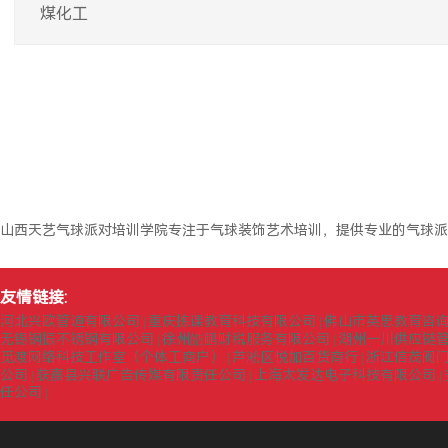
煤化工
山西天艺气球派对培训学院专注于气球装饰艺术培训，提供专业的气球派
友情链接:
河北兴欧管道有限公司
重庆拣课教育科技有限公司
佛山市英思教育咨
|
|
无锡钢振不锈钢有限公司
徐州皓鹏财税服务有限公司
湖州一川供应链
|
|
觅渡网络科技工作室（个体工商户）
芦淞区悦加百货商行
浙江信茂阀
|
|
公司
获嘉县兴联广告传媒有限责任公司
上海太发达电子科技有限公司
|
|
|
任公司
|