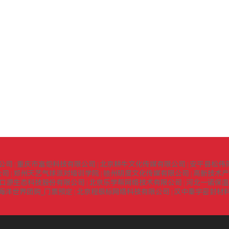
公司
重庆市富炬科技有限公司
北京耕牛文化传媒有限公司
安平县松伟
|
|
|
公司
郑州天艺气球派对培训学院
赣州明度文化传媒有限公司
高新技术产
|
|
|
口源生态科技股份有限公司
北京乐学帮网络技术有限公司
河北一诺保温
|
|
海洋世界团购_门票预定
北京程极标网络科技有限公司
汉中秦宇密封材
|
|