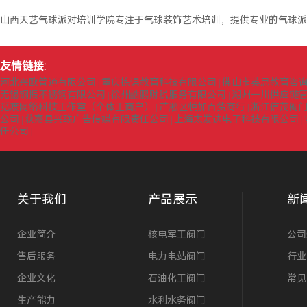
山西天艺气球派对培训学院专注于气球装饰艺术培训，提供专业的气球派
友情链接:
河北兴欧管道有限公司
重庆拣课教育科技有限公司
佛山市英思教育咨
|
|
无锡钢振不锈钢有限公司
徐州皓鹏财税服务有限公司
湖州一川供应链
|
|
觅渡网络科技工作室（个体工商户）
芦淞区悦加百货商行
浙江信茂阀
|
|
公司
获嘉县兴联广告传媒有限责任公司
上海太发达电子科技有限公司
|
|
|
任公司
|
关于我们
产品展示
新
企业简介
核电军工阀门
公司
售后服务
电力电站阀门
行业
企业文化
石油化工阀门
常见
生产能力
水利水务阀门