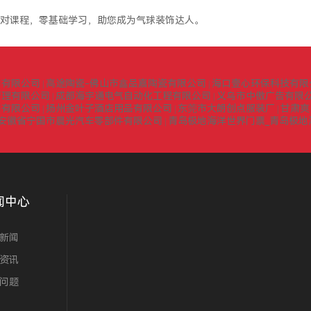
对课程，零基础学习，助您成为气球装饰达人。
询有限公司
高途陶瓷-佛山市鑫品嘉陶瓷有限公司
海口壹心环保科技有限
|
|
管理有限公司
成都海宇通电气自动化工程有限公司
义乌市中傲广告有限
|
|
门有限公司
扬州金叶子酒店用品有限公司
东莞市大朗创点服装厂
甘肃爽
|
|
|
安徽省宁国市晨光汽车零部件有限公司
青岛极地海洋世界门票_青岛极地
|
闻中心
新闻
资讯
问题