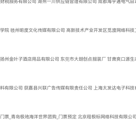
财税服务有限公司
湖州一川供应链管理有限公司
成都海宇通电气自
学院
赣州明度文化传媒有限公司
高新技术产业开发区觅渡网络科技
扬州金叶子酒店用品有限公司
东莞市大朗创点服装厂
甘肃爽口源生
料有限公司
获嘉县兴联广告传媒有限责任公司
上海太发达电子科技
门票_青岛极地海洋世界团购_门票预定
北京程极标网络科技有限公