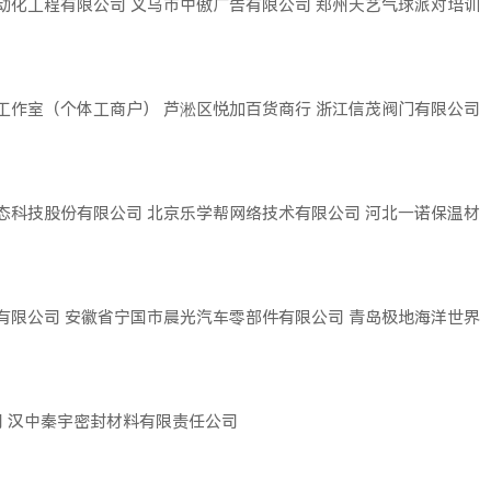
动化工程有限公司
义乌市中傲广告有限公司
郑州天艺气球派对培训
工作室（个体工商户）
芦淞区悦加百货商行
浙江信茂阀门有限公司
态科技股份有限公司
北京乐学帮网络技术有限公司
河北一诺保温材
有限公司
安徽省宁国市晨光汽车零部件有限公司
青岛极地海洋世界
司
汉中秦宇密封材料有限责任公司