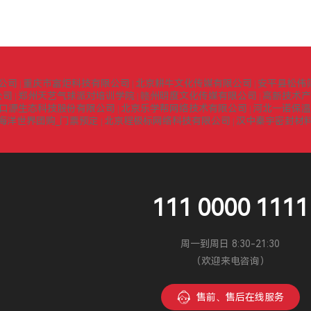
公司
重庆市富炬科技有限公司
北京耕牛文化传媒有限公司
安平县松伟
|
|
|
公司
郑州天艺气球派对培训学院
赣州明度文化传媒有限公司
高新技术产
|
|
|
口源生态科技股份有限公司
北京乐学帮网络技术有限公司
河北一诺保温
|
|
海洋世界团购_门票预定
北京程极标网络科技有限公司
汉中秦宇密封材
|
|
111 0000 1111
周一到周日 8:30-21:30
（欢迎来电咨询）
售前、售后在线服务