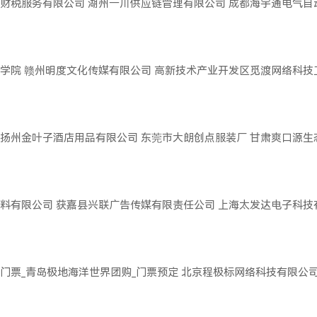
财税服务有限公司
湖州一川供应链管理有限公司
成都海宇通电气自
学院
赣州明度文化传媒有限公司
高新技术产业开发区觅渡网络科技
扬州金叶子酒店用品有限公司
东莞市大朗创点服装厂
甘肃爽口源生
料有限公司
获嘉县兴联广告传媒有限责任公司
上海太发达电子科技
门票_青岛极地海洋世界团购_门票预定
北京程极标网络科技有限公