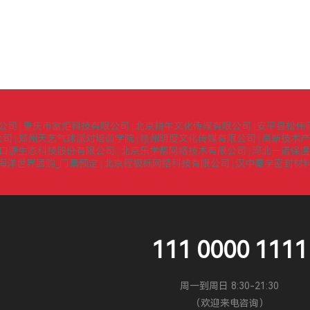
公司
重庆市富炬科技有限公司
北京耕牛文化传媒有限公司
安平县松伟
|
|
|
公司
郑州天艺气球派对培训学院
赣州明度文化传媒有限公司
高新技术产
|
|
|
口源生态科技股份有限公司
北京乐学帮网络技术有限公司
河北一诺保温
|
|
海洋世界团购_门票预定
北京程极标网络科技有限公司
汉中秦宇密封材
|
|
111 0000 1111
周一到周日 8:30-21:30
（欢迎来电咨询）