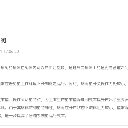
球阀
17:06:53
。球阀的球体在阀体内可以自由地旋转，通过改变球体上的通孔与管道之
能够在恶劣的工作环境下长期稳定运行。同时，球阀的开关操作力矩较小
效节能、操作灵活的特点，为工业生产的节能降耗和效率提升做出了重要
体现。由于其球体结构的特殊性，球阀在开启状态下流体阻力较小，能够
漏，进一步提高了管道系统的运行效率。