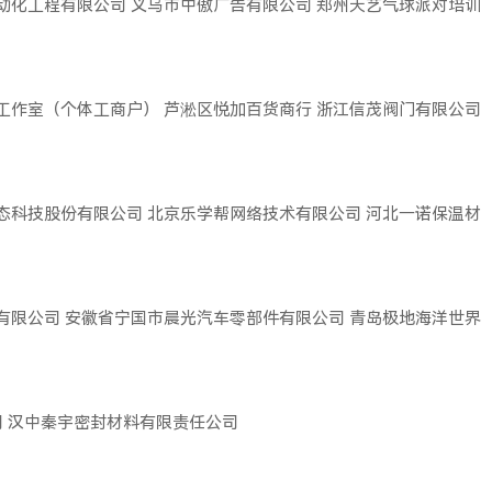
动化工程有限公司
义乌市中傲广告有限公司
郑州天艺气球派对培训
工作室（个体工商户）
芦淞区悦加百货商行
浙江信茂阀门有限公司
态科技股份有限公司
北京乐学帮网络技术有限公司
河北一诺保温材
有限公司
安徽省宁国市晨光汽车零部件有限公司
青岛极地海洋世界
司
汉中秦宇密封材料有限责任公司