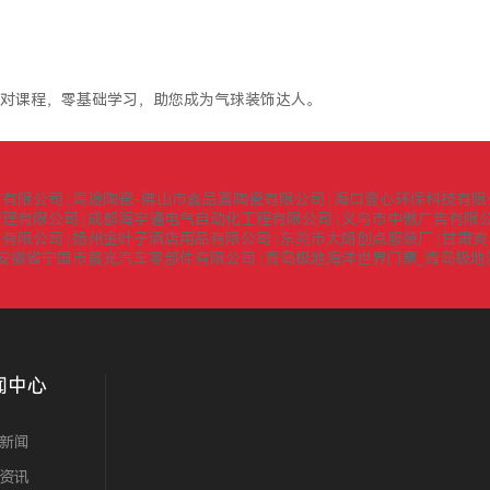
对课程，零基础学习，助您成为气球装饰达人。
询有限公司
高途陶瓷-佛山市鑫品嘉陶瓷有限公司
海口壹心环保科技有限
|
|
管理有限公司
成都海宇通电气自动化工程有限公司
义乌市中傲广告有限
|
|
门有限公司
扬州金叶子酒店用品有限公司
东莞市大朗创点服装厂
甘肃爽
|
|
|
安徽省宁国市晨光汽车零部件有限公司
青岛极地海洋世界门票_青岛极地
|
闻中心
新闻
资讯