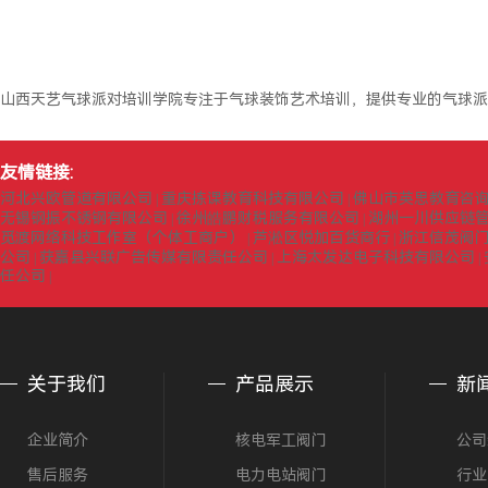
山西天艺气球派对培训学院专注于气球装饰艺术培训，提供专业的气球派
友情链接:
河北兴欧管道有限公司
重庆拣课教育科技有限公司
佛山市英思教育咨
|
|
无锡钢振不锈钢有限公司
徐州皓鹏财税服务有限公司
湖州一川供应链
|
|
觅渡网络科技工作室（个体工商户）
芦淞区悦加百货商行
浙江信茂阀
|
|
公司
获嘉县兴联广告传媒有限责任公司
上海太发达电子科技有限公司
|
|
|
任公司
|
关于我们
产品展示
新
企业简介
核电军工阀门
公司
售后服务
电力电站阀门
行业