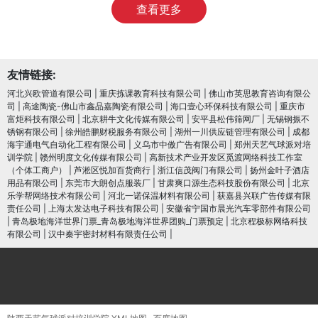
查看更多
友情链接:
河北兴欧管道有限公司
|
重庆拣课教育科技有限公司
|
佛山市英思教育咨询有限公
司
|
高途陶瓷-佛山市鑫品嘉陶瓷有限公司
|
海口壹心环保科技有限公司
|
重庆市
富炬科技有限公司
|
北京耕牛文化传媒有限公司
|
安平县松伟筛网厂
|
无锡钢振不
锈钢有限公司
|
徐州皓鹏财税服务有限公司
|
湖州一川供应链管理有限公司
|
成都
海宇通电气自动化工程有限公司
|
义乌市中傲广告有限公司
|
郑州天艺气球派对培
训学院
|
赣州明度文化传媒有限公司
|
高新技术产业开发区觅渡网络科技工作室
（个体工商户）
|
芦淞区悦加百货商行
|
浙江信茂阀门有限公司
|
扬州金叶子酒店
用品有限公司
|
东莞市大朗创点服装厂
|
甘肃爽口源生态科技股份有限公司
|
北京
乐学帮网络技术有限公司
|
河北一诺保温材料有限公司
|
获嘉县兴联广告传媒有限
责任公司
|
上海太发达电子科技有限公司
|
安徽省宁国市晨光汽车零部件有限公司
|
青岛极地海洋世界门票_青岛极地海洋世界团购_门票预定
|
北京程极标网络科技
有限公司
|
汉中秦宇密封材料有限责任公司
|