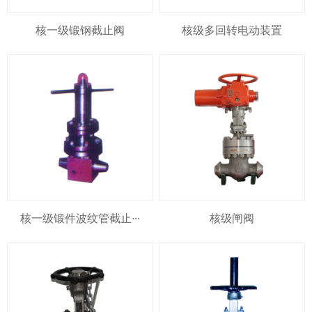
核一级锻钢截止阀
核级多回转电动装置
核一级锻件波纹管截止···
核级闸阀