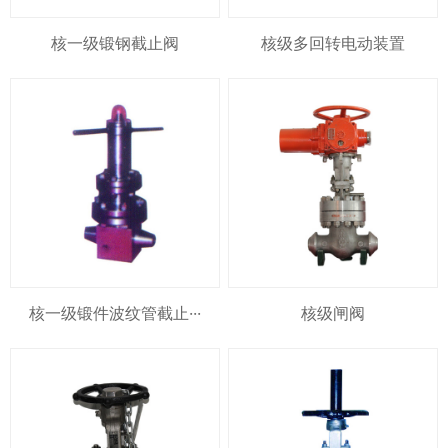
核一级锻钢截止阀
核级多回转电动装置
核一级锻件波纹管截止···
核级闸阀