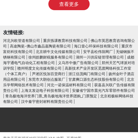
查看更多
友情链接:
河北兴欧管道有限公司
|
重庆拣课教育科技有限公司
|
佛山市英思教育咨询有限公
司
|
高途陶瓷-佛山市鑫品嘉陶瓷有限公司
|
海口壹心环保科技有限公司
|
重庆市
富炬科技有限公司
|
北京耕牛文化传媒有限公司
|
安平县松伟筛网厂
|
无锡钢振不
锈钢有限公司
|
徐州皓鹏财税服务有限公司
|
湖州一川供应链管理有限公司
|
成都
海宇通电气自动化工程有限公司
|
义乌市中傲广告有限公司
|
郑州天艺气球派对培
训学院
|
赣州明度文化传媒有限公司
|
高新技术产业开发区觅渡网络科技工作室
（个体工商户）
|
芦淞区悦加百货商行
|
浙江信茂阀门有限公司
|
扬州金叶子酒店
用品有限公司
|
东莞市大朗创点服装厂
|
甘肃爽口源生态科技股份有限公司
|
北京
乐学帮网络技术有限公司
|
河北一诺保温材料有限公司
|
获嘉县兴联广告传媒有限
责任公司
|
上海太发达电子科技有限公司
|
安徽省宁国市晨光汽车零部件有限公司
|
青岛极地海洋世界门票_青岛极地海洋世界团购_门票预定
|
北京程极标网络科技
有限公司
|
汉中秦宇密封材料有限责任公司
|