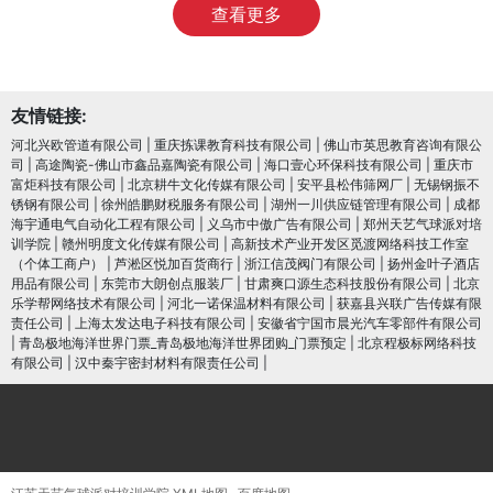
查看更多
友情链接:
河北兴欧管道有限公司
|
重庆拣课教育科技有限公司
|
佛山市英思教育咨询有限公
司
|
高途陶瓷-佛山市鑫品嘉陶瓷有限公司
|
海口壹心环保科技有限公司
|
重庆市
富炬科技有限公司
|
北京耕牛文化传媒有限公司
|
安平县松伟筛网厂
|
无锡钢振不
锈钢有限公司
|
徐州皓鹏财税服务有限公司
|
湖州一川供应链管理有限公司
|
成都
海宇通电气自动化工程有限公司
|
义乌市中傲广告有限公司
|
郑州天艺气球派对培
训学院
|
赣州明度文化传媒有限公司
|
高新技术产业开发区觅渡网络科技工作室
（个体工商户）
|
芦淞区悦加百货商行
|
浙江信茂阀门有限公司
|
扬州金叶子酒店
用品有限公司
|
东莞市大朗创点服装厂
|
甘肃爽口源生态科技股份有限公司
|
北京
乐学帮网络技术有限公司
|
河北一诺保温材料有限公司
|
获嘉县兴联广告传媒有限
责任公司
|
上海太发达电子科技有限公司
|
安徽省宁国市晨光汽车零部件有限公司
|
青岛极地海洋世界门票_青岛极地海洋世界团购_门票预定
|
北京程极标网络科技
有限公司
|
汉中秦宇密封材料有限责任公司
|