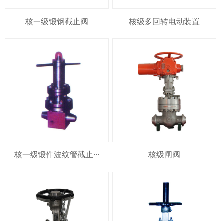
核一级锻钢截止阀
核级多回转电动装置
核一级锻件波纹管截止···
核级闸阀