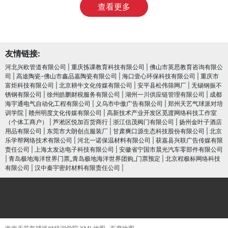
查看更多
友情链接:
河北兴欧管道有限公司
|
重庆拣课教育科技有限公司
|
佛山市英思教育咨询有限公
司
|
高途陶瓷-佛山市鑫品嘉陶瓷有限公司
|
海口壹心环保科技有限公司
|
重庆市
富炬科技有限公司
|
北京耕牛文化传媒有限公司
|
安平县松伟筛网厂
|
无锡钢振不
锈钢有限公司
|
徐州皓鹏财税服务有限公司
|
湖州一川供应链管理有限公司
|
成都
海宇通电气自动化工程有限公司
|
义乌市中傲广告有限公司
|
郑州天艺气球派对培
训学院
|
赣州明度文化传媒有限公司
|
高新技术产业开发区觅渡网络科技工作室
（个体工商户）
|
芦淞区悦加百货商行
|
浙江信茂阀门有限公司
|
扬州金叶子酒店
用品有限公司
|
东莞市大朗创点服装厂
|
甘肃爽口源生态科技股份有限公司
|
北京
乐学帮网络技术有限公司
|
河北一诺保温材料有限公司
|
获嘉县兴联广告传媒有限
责任公司
|
上海太发达电子科技有限公司
|
安徽省宁国市晨光汽车零部件有限公司
|
青岛极地海洋世界门票_青岛极地海洋世界团购_门票预定
|
北京程极标网络科技
有限公司
|
汉中秦宇密封材料有限责任公司
|