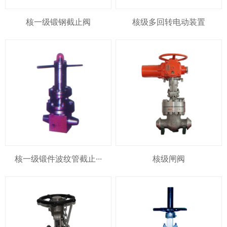
核一级锻钢截止阀
核级多回转电动装置
核一级锻件波纹管截止···
核级闸阀