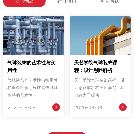
公司动态
行业资讯
常见问题
气球装饰的艺术性与实
天艺学院气球装饰课
用性
程：设计思路解析
气球装饰的艺术性与实用性
天艺学院气球装饰课程：设
在当今社会，气球装饰以其
计思路解析在天艺学院，我
独特的艺术性···
们致力于提供···
>
>
2026-08-09
2026-08-08