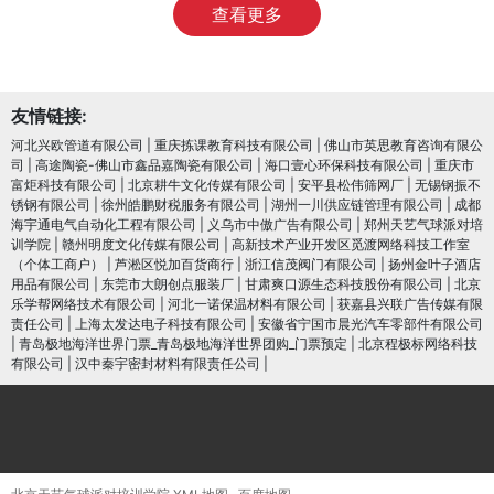
查看更多
友情链接:
河北兴欧管道有限公司
|
重庆拣课教育科技有限公司
|
佛山市英思教育咨询有限公
司
|
高途陶瓷-佛山市鑫品嘉陶瓷有限公司
|
海口壹心环保科技有限公司
|
重庆市
富炬科技有限公司
|
北京耕牛文化传媒有限公司
|
安平县松伟筛网厂
|
无锡钢振不
锈钢有限公司
|
徐州皓鹏财税服务有限公司
|
湖州一川供应链管理有限公司
|
成都
海宇通电气自动化工程有限公司
|
义乌市中傲广告有限公司
|
郑州天艺气球派对培
训学院
|
赣州明度文化传媒有限公司
|
高新技术产业开发区觅渡网络科技工作室
（个体工商户）
|
芦淞区悦加百货商行
|
浙江信茂阀门有限公司
|
扬州金叶子酒店
用品有限公司
|
东莞市大朗创点服装厂
|
甘肃爽口源生态科技股份有限公司
|
北京
乐学帮网络技术有限公司
|
河北一诺保温材料有限公司
|
获嘉县兴联广告传媒有限
责任公司
|
上海太发达电子科技有限公司
|
安徽省宁国市晨光汽车零部件有限公司
|
青岛极地海洋世界门票_青岛极地海洋世界团购_门票预定
|
北京程极标网络科技
有限公司
|
汉中秦宇密封材料有限责任公司
|