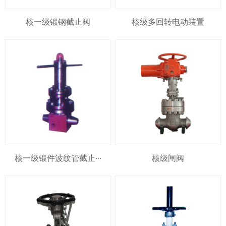
核一级锻钢截止阀
核级多回转电动装置
核一级锻件波纹管截止···
核级闸阀