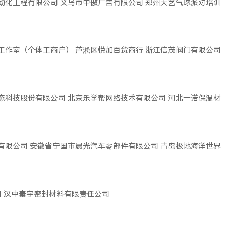
动化工程有限公司
义乌市中傲广告有限公司
郑州天艺气球派对培训
工作室（个体工商户）
芦淞区悦加百货商行
浙江信茂阀门有限公司
态科技股份有限公司
北京乐学帮网络技术有限公司
河北一诺保温材
有限公司
安徽省宁国市晨光汽车零部件有限公司
青岛极地海洋世界
司
汉中秦宇密封材料有限责任公司