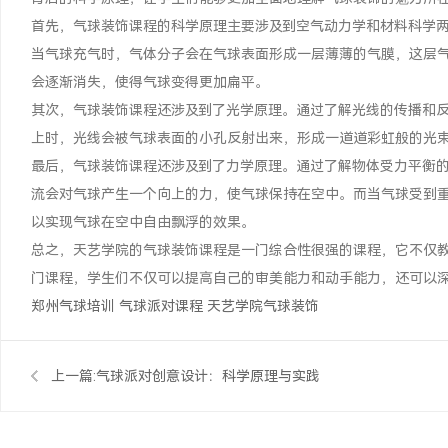
首先，气球装饰课程的科学原理主要涉及到空气动力学和材料科学
当气球充气时，气体分子会在气球表面形成一层薄薄的气膜，这层
会逐渐消失，使得气球变得更加扁平。
其次，气球装饰课程还涉及到了光学原理。通过了解光线的传播和
上时，光线会被气球表面的小孔反射出来，形成一道道彩虹般的光
最后，气球装饰课程还涉及到了力学原理。通过了解物体受力平衡
流会对气球产生一个向上的力，使气球保持在空中。而当气球受到
以实现气球在空中自由飘浮的效果。
总之，天艺学院的气球装饰课程是一门综合性很强的课程，它不仅
门课程，学生们不仅可以提高自己的审美能力和动手能力，还可以
郑州气球培训
气球派对课程
天艺学院气球装饰
上一篇:
气球派对创意设计：科学原理与实践