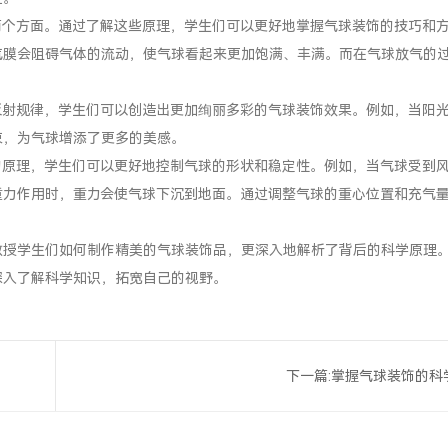
两个方面。通过了解这些原理，学生们可以更好地掌握气球装饰的技巧和
气膜会阻碍气体的流动，使气球看起来更加饱满、丰满。而在气球放气的
反射规律，学生们可以创造出更加绚丽多彩的气球装饰效果。例如，当阳
束，为气球增添了更多的美感。
的原理，学生们可以更好地控制气球的形状和稳定性。例如，当气球受到
重力作用时，重力会使气球下沉到地面。通过调整气球的重心位置和充气
教授学生们如何制作精美的气球装饰品，更深入地解析了背后的科学原理
深入了解科学知识，拓宽自己的视野。
下一篇:
掌握气球装饰的科