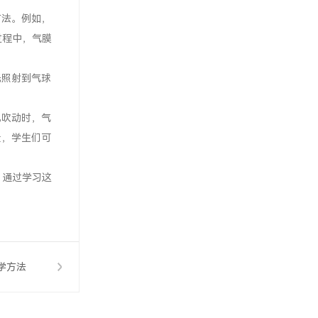
方法。例如，
过程中，气膜
光照射到气球
风吹动时，气
量，学生们可
。通过学习这
学方法