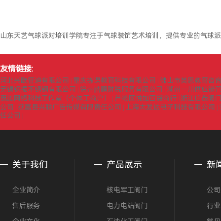
山东天艺气球派对培训学院专注于气球装饰艺术培训，提供专业的气球派
友情链接:
河北兴欧管道有限公司
重庆拣课教育科技有限公司
佛山市英思教育咨
|
|
无锡钢振不锈钢有限公司
徐州皓鹏财税服务有限公司
湖州一川供应链
|
|
觅渡网络科技工作室（个体工商户）
芦淞区悦加百货商行
浙江信茂阀
|
|
公司
获嘉县兴联广告传媒有限责任公司
上海太发达电子科技有限公司
|
|
|
任公司
|
关于我们
产品展示
新
企业简介
核电军工阀门
公司
售后服务
电力电站阀门
行业