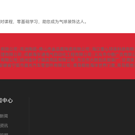
对课程，零基础学习，助您成为气球装饰达人。
询有限公司
高途陶瓷-佛山市鑫品嘉陶瓷有限公司
海口壹心环保科技有限
|
|
管理有限公司
成都海宇通电气自动化工程有限公司
义乌市中傲广告有限
|
|
门有限公司
扬州金叶子酒店用品有限公司
东莞市大朗创点服装厂
甘肃爽
|
|
|
安徽省宁国市晨光汽车零部件有限公司
青岛极地海洋世界门票_青岛极地
|
闻中心
新闻
资讯