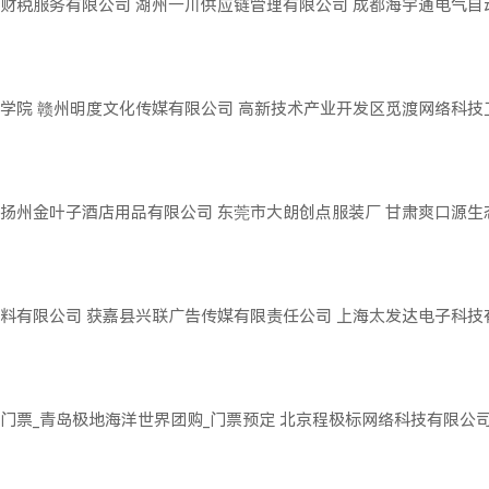
财税服务有限公司
湖州一川供应链管理有限公司
成都海宇通电气自
学院
赣州明度文化传媒有限公司
高新技术产业开发区觅渡网络科技
扬州金叶子酒店用品有限公司
东莞市大朗创点服装厂
甘肃爽口源生
料有限公司
获嘉县兴联广告传媒有限责任公司
上海太发达电子科技
门票_青岛极地海洋世界团购_门票预定
北京程极标网络科技有限公