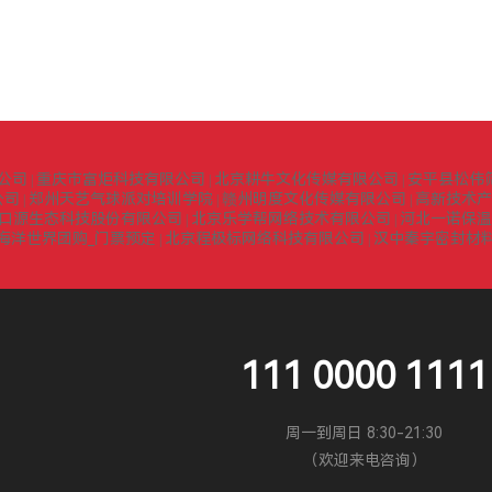
公司
重庆市富炬科技有限公司
北京耕牛文化传媒有限公司
安平县松伟
|
|
|
公司
郑州天艺气球派对培训学院
赣州明度文化传媒有限公司
高新技术产
|
|
|
口源生态科技股份有限公司
北京乐学帮网络技术有限公司
河北一诺保温
|
|
海洋世界团购_门票预定
北京程极标网络科技有限公司
汉中秦宇密封材
|
|
111 0000 1111
周一到周日 8:30-21:30
（欢迎来电咨询）