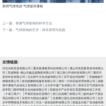
郑州气球培训
气球派对课程
上一篇：
掌握气球装饰的科学方法
下一篇：
气球装饰的艺术：科学原理与实践
友情链接:
河北兴欧管道有限公司
|
重庆拣课教育科技有限公司
|
佛山市英思教育咨询有限公
司
|
高途陶瓷-佛山市鑫品嘉陶瓷有限公司
|
海口壹心环保科技有限公司
|
重庆市
富炬科技有限公司
|
北京耕牛文化传媒有限公司
|
安平县松伟筛网厂
|
无锡钢振不
锈钢有限公司
|
徐州皓鹏财税服务有限公司
|
湖州一川供应链管理有限公司
|
成都
海宇通电气自动化工程有限公司
|
义乌市中傲广告有限公司
|
郑州天艺气球派对培
训学院
|
赣州明度文化传媒有限公司
|
高新技术产业开发区觅渡网络科技工作室
（个体工商户）
|
芦淞区悦加百货商行
|
浙江信茂阀门有限公司
|
扬州金叶子酒店
用品有限公司
|
东莞市大朗创点服装厂
|
甘肃爽口源生态科技股份有限公司
|
北京
乐学帮网络技术有限公司
|
河北一诺保温材料有限公司
|
获嘉县兴联广告传媒有限